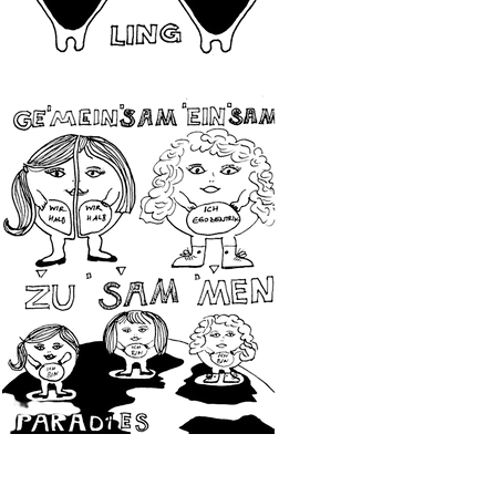
e diesen Schub an, 
 mein Herz zu Butter 
de, indem ich singe. 
en am meisten 
ch meine Schwester 
r ein Halleluja», wo 
r. Hier redet meine 
nd können weinen. Ich 
ktionen ist, um sich 