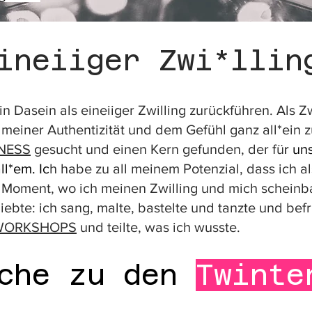
 hatte mich so von der «Ablehnung» getrennt, dass i
 Ich konnte mich vor meiner Einsamkeit, die in mir h
neiiger Zwi*llin
nd das, wofür ich auf der Welt war, verloren. 

anden, von dem ich mich noch trennen konnte. Ich li
in Dasein als eineiiger Zwilling zurückführen. Als Z
h auf dieser Welt war, war mir zerbröselt. Ich star
 meiner Authentizität und dem Gefühl ganz all*ein 
ich auf einen Kern in mir, meine Seele die mir sagte
NESS
gesucht und einen Kern gefunden, der fü
r un
u malen, zu basteln, zu tanzen, spielerisch und krea
ll*em. Ic
h habe zu all meinem Potenzial, dass ich al
iner Quelle, die ich mit der Liebe zu meiner Schwes
oment, wo ich meinen Zwilling und mich scheinbar 
iebte: ich sang, malte, bastelte und tanzte und befr
WORKSHOPS
und teilte, was ich wusste.
urch die Aufteilung einer Zelle. Im Wort Zwi*lling st
uns tragen schon im Wortstamm. Man könnte auch sag
uche zu den
Twinte
elbst zu erkennen. Und das im Grunde als kleinster
ch erleben. Wir haben dieses Bewusstsein des «Ein