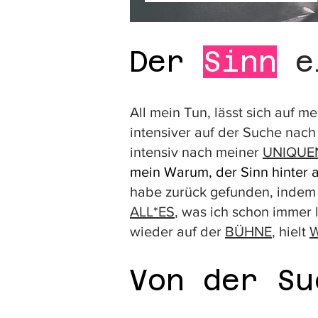
all*ein wie niemals zuvor. Ich
war. Ich war physisch all*ein.
Der
Sinn
ei
verschliessen. Ich hatte mich u
Ich war so allein, es gab niem
All mein Tun, lässt sich auf me
All*es was ich dachte warum ic
intensiver auf der Suche nach
in diesem All*eins*sein stiess 
intensiv nach meiner
UNIQUE
Ich fing wieder an zu singen, z
mein Warum, der Sinn hinter a
verband ich mich wieder mit e
habe zurück gefunden, indem M
und bin im «Sein». 

ALL*ES
, was ich schon immer l
wieder auf der
BÜHNE
, hielt
Eineiige Zwillinge entstehen d
der Zweifel, den wir alle in 
Von der S
mir selbst trennte, um mich s
wir Menschen, im Grösseren au