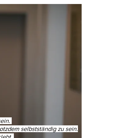
sein.
otzdem selbstständig zu sein.
lebt.