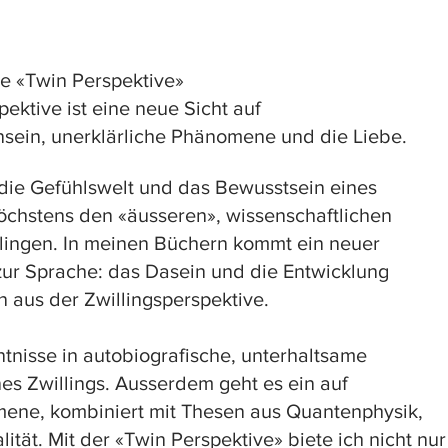
n und beobachte mein vibrierendes Herz. Ich nehm
lt. Ich schwitze und alchimierte meinen Schmerz, bis
e «Twin Perspektive»
chwingungswellen. Sie werden ruhiger und ich befrie
ektive ist eine neue Sicht auf
 Kirchen, dort wo ich bin. Dort wo die Schwingung
leinsein, unerklärliche Phänomene und die Liebe.
ine Töne und verbinde mich zu All*em. Hier sehe i
re mich an unser Duo an der Kommunion «Sing mit mi
 die Gefühlswelt und das Bewusstsein eines
ch dorthin zurück. Ich jodele Halleluja zurück zu mi
höchstens den «äusseren», wissenschaftlichen
nert sie an unsere Verbindung. Hier sind wir eins u
llingen. In meinen Büchern kommt ein neuer
 zur Sprache: das Dasein und die Entwicklung
aus der Zwillingsperspektive.
Zwilling der extremste Spiegel dieser eigenen Proje
tnisse in autobiografische, unterhaltsame
s Zwillings. Ausserdem geht es ein auf
mene, kombiniert mit Thesen aus Quantenphysik,
ität. Mit der «Twin Perspektive» biete ich nicht nur