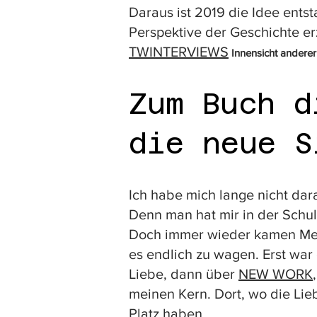
Daraus ist 2019 die Idee ents
Verbundenheit mit dem grossen
Perspektive der Geschichte er
erlebt, die Einlinge oft nicht
TWINTERVIEWS
Innensicht ande
und nicht mehr ganz und konn
«Schein» leben, was Liebe sei. 
Zum Buch 
Das hat mir einiges über mich
die neue S
wusste, dass ich diese Lücke,
selbst lieben können, ohne de
mir selbst finden. Ich musste
Ich habe mich lange nicht dar
Hass in mich hineinprojiziert
Denn man hat mir in der Schul
Ablehnung bestrafte, wurde ic
Doch immer wieder kamen Mens
alle verbunden. Wir waren ein
es endlich zu wagen. Erst war
höre sie telepathisch, weil wir
Liebe, dann über
NEW WORK
bin, dann könnte ich diesen F
meinen Kern. Dort, wo die Li
Platz haben.