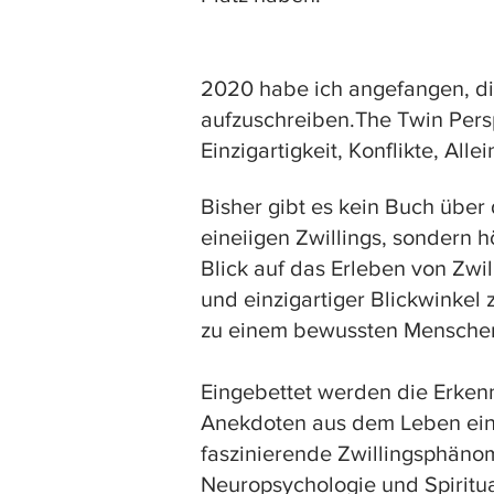
Also nehme ich den Schmerz a
der sich fast wie Fieber anfüh
2020 habe ich angefangen, di
wird. Es entstehen kleinere S
aufzuschreiben.The Twin Persp
Im Wald, im Wasser und in den
Einzigartigkeit, Konflikte, Al
bewirken können. Ich singe me
und erinnere mich. Ich erinne
Bisher gibt es kein Buch über
wir «eins» waren, und singe mi
eineiigen Zwillings, sondern 
Seele mit ihrer Seele und erin
Blick auf das Erleben von Zwi
heile und heile.

und einzigartiger Blickwinkel
zu einem bewussten Menschen 
Und merke, dass ein eineiiger 
selbst im Kern zu erkennen.
Eingebettet werden die Erkenn
Anekdoten aus dem Leben eine
faszinierende Zwillingsphäno
Neuropsychologie und Spiritual