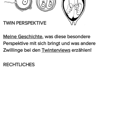
TWIN PERSPEKTIVE
Meine Geschichte
, was diese besondere
Perspektive mit sich bringt und was andere
Zwillinge bei den
Twinterviews
erzählen!
RECHTLICHES
© Annika Viktoria Ritter 2023
© Die Twin Perspektive
Impressu
m
Datenschutz
AG
B
KONTAKT: